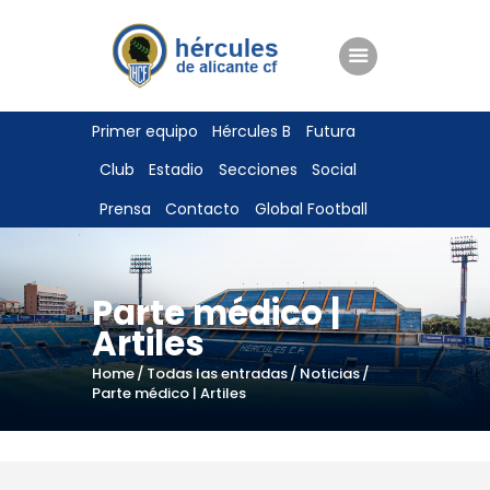
ENTRADAS
Primer equipo
Hércules B
Futura
TIENDA
Club
Estadio
Secciones
Social
HÉRCULESCF100
Prensa
Contacto
Global Football
Parte médico |
Artiles
Home
Todas las entradas
Noticias
Parte médico | Artiles