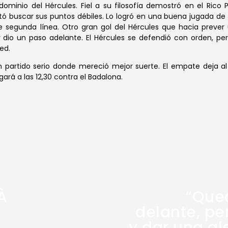
minio del Hércules. Fiel a su filosofía demostró en el Rico P
tó buscar sus puntos débiles. Lo logró en una buena jugada de J
egunda línea. Otro gran gol del Hércules que hacia prever 
 dio un paso adelante. El Hércules se defendió con orden, per
ed.
n partido serio donde mereció mejor suerte. El empate deja al
gará a las 12,30 contra el Badalona.
À
“Qued
delante, pe
y dar una ale