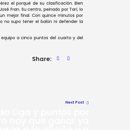
érez el porqué de su clasificación. Bien
osé Fran. Su centro, peinado por Tarí, lo
un mejor final. Con quince minutos por
o no supo tener el balón ni defender la
 equipo a cinco puntos del cuarto y del
Share:
Next Post
a Liga y puntos por
ro hay que ganar ya
gría a la afición y a