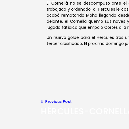
El Cornellà no se descompuso ante el do
trabajado y ordenado, al Hércules le cos
acabó rematando Moha llegando desde s
delante, el Cornellà quemó sus naves y
jugada fatídica que empaló Cortés a la r
Un nuevo golpe para el Hércules tras u
tercer clasificado. El próximo domingo ju
Previous Post
HÉRCULES-CORNELL