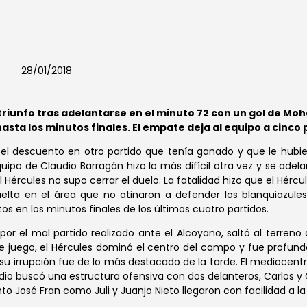
28/01/2018
 triunfo tras adelantarse en el minuto 72 con un gol de Moh
asta los minutos finales. El empate deja al equipo a cinco 
 el descuento en otro partido que tenía ganado y que le hubies
quipo de Claudio Barragán hizo lo más difícil otra vez y se ad
 Hércules no supo cerrar el duelo. La fatalidad hizo que el Hércu
lta en el área que no atinaron a defender los blanquiazule
os en los minutos finales de los últimos cuatro partidos.
por el mal partido realizado ante el Alcoyano, saltó al terreno
de juego, el Hércules dominó el centro del campo y fue profun
 irrupción fue de lo más destacado de la tarde. El mediocentro
io buscó una estructura ofensiva con dos delanteros, Carlos y Ós
nto José Fran como Juli y Juanjo Nieto llegaron con facilidad a la