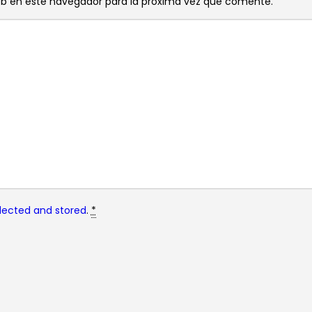
eb en este navegador para la próxima vez que comente.
lected and stored
.
*