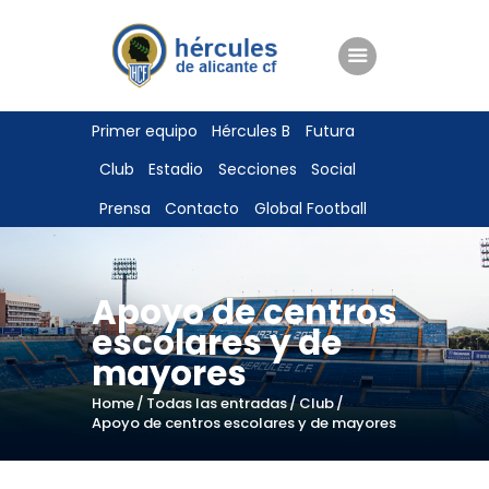
ENTRADAS
Primer equipo
Hércules B
Futura
TIENDA
Club
Estadio
Secciones
Social
HÉRCULESCF100
Prensa
Contacto
Global Football
Apoyo de centros
escolares y de
mayores
Home
Todas las entradas
Club
Apoyo de centros escolares y de mayores