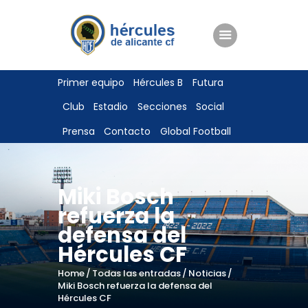
ENTRADAS
Primer equipo
Hércules B
Futura
TIENDA
Club
Estadio
Secciones
Social
HÉRCULESCF100
Prensa
Contacto
Global Football
Miki Bosch
refuerza la
defensa del
Hércules CF
Home
Todas las entradas
Noticias
Miki Bosch refuerza la defensa del
Hércules CF