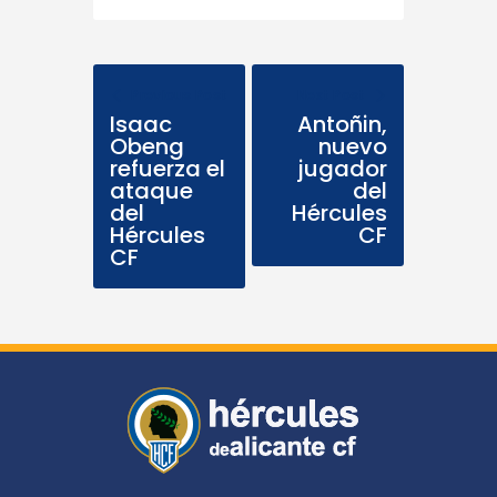
Previous Post
Next Post
Isaac
Antoñin,
Obeng
nuevo
refuerza el
jugador
ataque
del
del
Hércules
Hércules
CF
CF