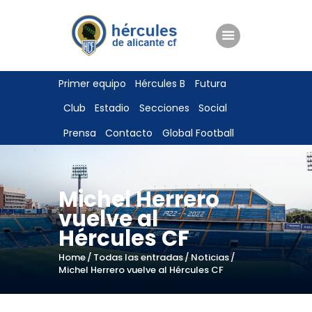
ENTRADAS
Primer equipo
Hércules B
Futura
TIENDA
Club
Estadio
Secciones
Social
HÉRCULESCF100
Prensa
Contacto
Global Football
Michel Herrero
vuelve al
Hércules CF
Home
Todas las entradas
Noticias
Michel Herrero vuelve al Hércules CF