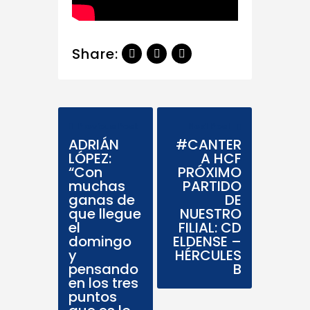
Share:
Previous Post
Next Post
ADRIÁN
#CANTER
LÓPEZ:
A HCF
“Con
PRÓXIMO
muchas
PARTIDO
ganas de
DE
que llegue
NUESTRO
el
FILIAL: CD
domingo
ELDENSE –
y
HÉRCULES
pensando
B
en los tres
puntos