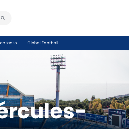
ontacto
Global Football
ércules-