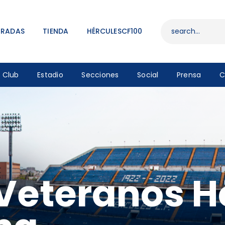
ENTRADAS
TIENDA
TRADAS
TIENDA
HÉRCULESCF100
HÉRCULESCF100
Club
Estadio
Secciones
Social
Prensa
C
Veteranos H