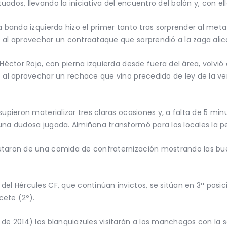
ados, llevando la iniciativa del encuentro del balón y, con ell
la banda izquierda hizo el primer tanto tras sorprender al me
 al aprovechar un contraataque que sorprendió a la zaga alic
 Héctor Rojo, con pierna izquierda desde fuera del área, volvió
o al aprovechar un rechace que vino precedido de ley de la ve
upieron materializar tres claras ocasiones y, a falta de 5 minu
 una dudosa jugada. Almiñana transformó para los locales la 
utaron de una comida de confraternización mostrando las bue
el Hércules CF, que continúan invictos, se sitúan en 3ª posici
cete (2º).
 de 2014) los blanquiazules visitarán a los manchegos con la 