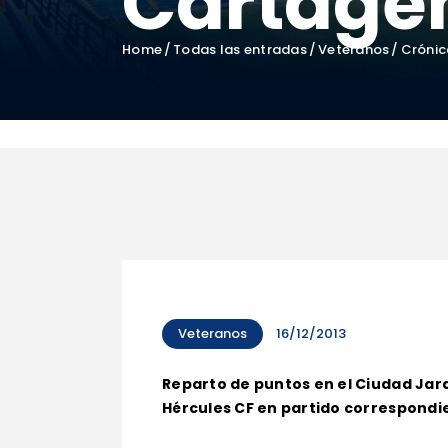
Cartage
Home
Todas las entradas
Veteranos
Crónic
Veteranos
16/12/2013
Reparto de puntos en el Ciudad Jard
Hércules CF en partido correspondien