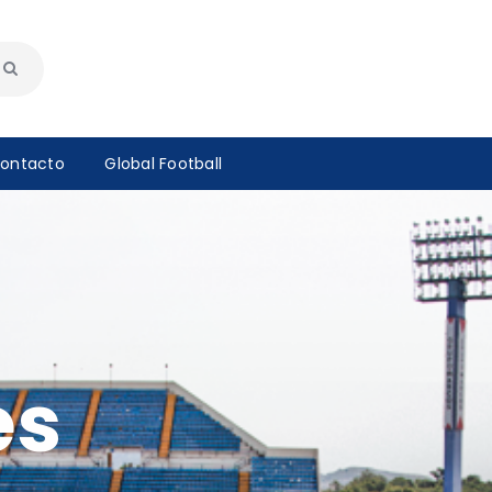
ontacto
Global Football
es