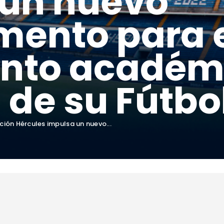
 un nuevo
mento para 
ento académ
 de su Fútbo
ción Hércules impulsa un nuevo...