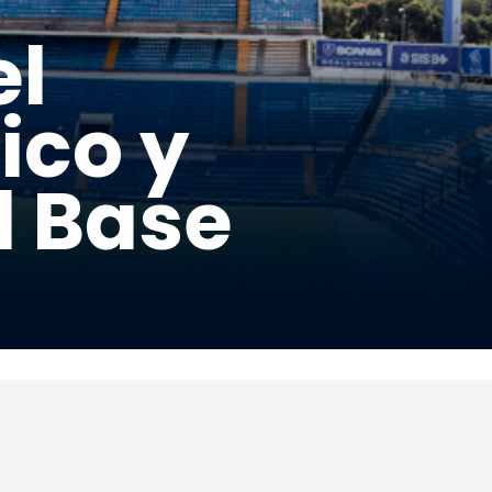
el
ico y
l Base