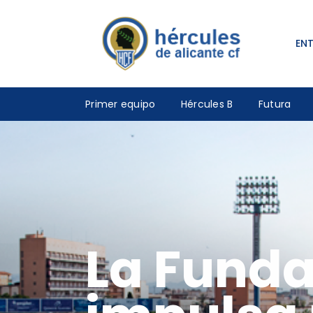
EN
Primer equipo
Hércules B
Futura
La Funda