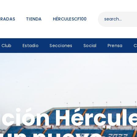
ENTRADAS
TIENDA
TRADAS
TIENDA
HÉRCULESCF100
HÉRCULESCF100
Club
Estadio
Secciones
Social
Prensa
C
ción Hércul