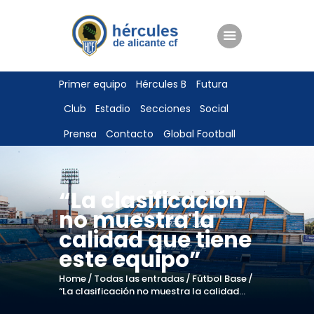
ENTRADAS
Primer equipo
Hércules B
Futura
TIENDA
Club
Estadio
Secciones
Social
HÉRCULESCF100
Prensa
Contacto
Global Football
“La clasificación
no muestra la
calidad que tiene
este equipo”
Home
Todas las entradas
Fútbol Base
“La clasificación no muestra la calidad...