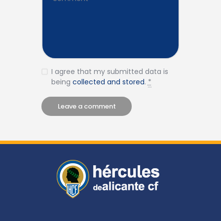
I agree that my submitted data is
being
collected and stored
.
*