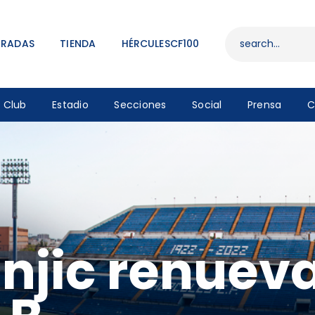
ENTRADAS
TIENDA
TRADAS
TIENDA
HÉRCULESCF100
HÉRCULESCF100
Club
Estadio
Secciones
Social
Prensa
C
snjic renueva