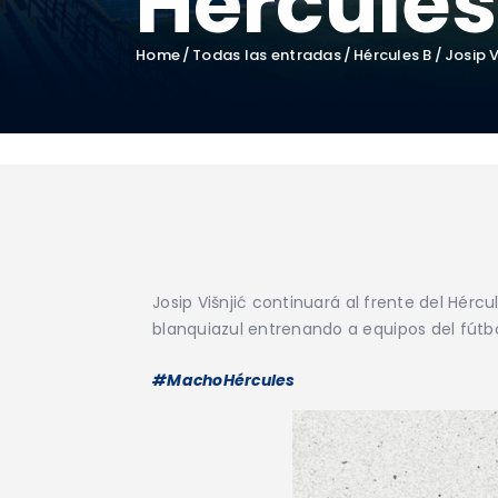
Hércules
Home
Todas las entradas
Hércules B
Josip V
Josip
Višnjić continuará al frente del Hér
blanquiazul entrenando a equipos del fútbo
#MachoHércules