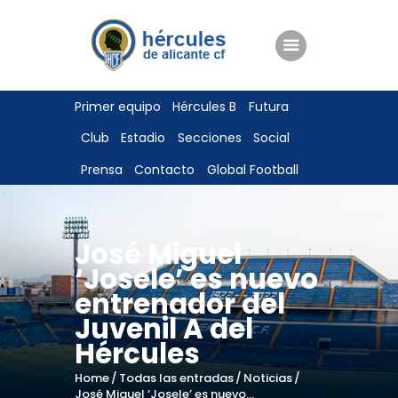
ENTRADAS
Primer equipo
Hércules B
Futura
TIENDA
Club
Estadio
Secciones
Social
HÉRCULESCF100
Prensa
Contacto
Global Football
José Miguel
‘Josele’ es nuevo
entrenador del
Juvenil A del
Hércules
Home
Todas las entradas
Noticias
José Miguel ‘Josele’ es nuevo...