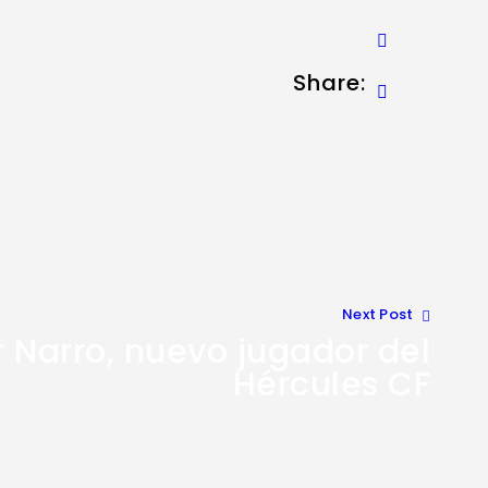
Share:
Next Post
r Narro, nuevo jugador del
Hércules CF