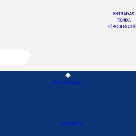
ENTRADAS
ENTRADAS
TIENDA
TIENDA
HÉRCULESCF100
HÉRCULESCF1
Primer equipo
Hércules B