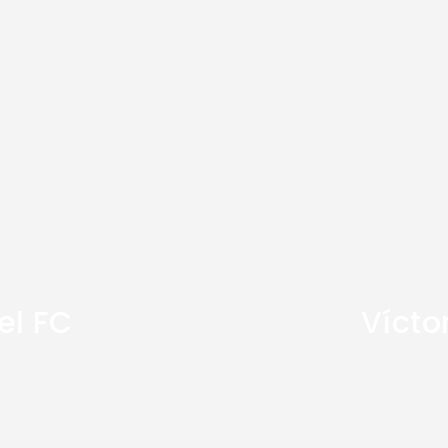
el FC
Vícto