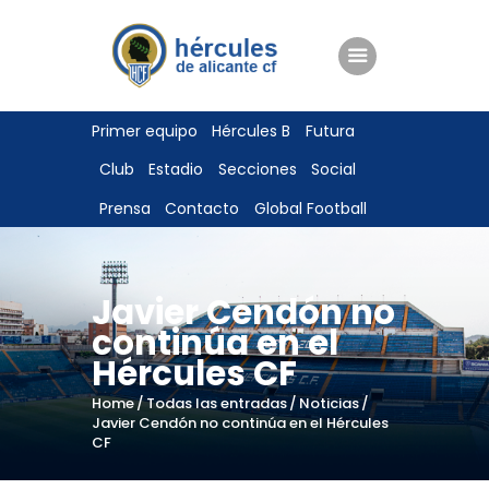
ENTRADAS
Primer equipo
Hércules B
Futura
TIENDA
Club
Estadio
Secciones
Social
HÉRCULESCF100
Prensa
Contacto
Global Football
Javier Cendón no
continúa en el
Hércules CF
Home
Todas las entradas
Noticias
Javier Cendón no continúa en el Hércules
CF