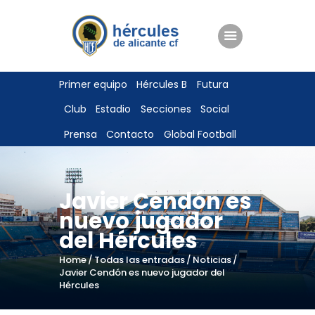
ENTRADAS
Primer equipo
Hércules B
Futura
TIENDA
Club
Estadio
Secciones
Social
HÉRCULESCF100
Prensa
Contacto
Global Football
Javier Cendón es
nuevo jugador
del Hércules
Home
Todas las entradas
Noticias
Javier Cendón es nuevo jugador del
Hércules