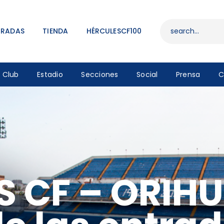
ENTRADAS
TIENDA
TRADAS
TIENDA
HÉRCULESCF100
HÉRCULESCF100
Club
Estadio
Secciones
Social
Prensa
C
 CF – ORIHU