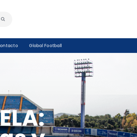
ontacto
Global Football
ELA: