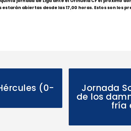
 quinta jornada de Liga ante el Orihuela CF el próximo dom
s estarán abiertas desde las 17,00 horas. Estos son los pr
Hércules (0-
Jornada So
de los damn
fría