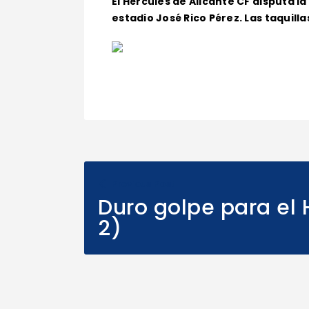
El Hércules de Alicante CF disputa la
estadio José Rico Pérez. Las taquilla
Previous Post
Duro golpe para el 
2)