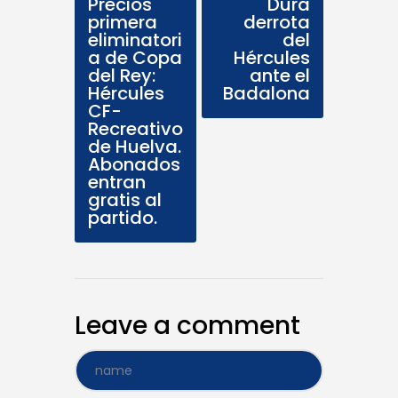
Precios
Dura
primera
derrota
eliminatori
del
a de Copa
Hércules
del Rey:
ante el
Hércules
Badalona
CF-
Recreativo
de Huelva.
Abonados
entran
gratis al
partido.
Leave a comment