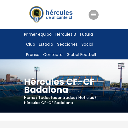
ENTRADAS
Primer equipo
Hércules B
Futura
TIENDA
Club
Estadio
Secciones
Social
HÉRCULESCF100
Prensa
Contacto
Global Football
Hércules CF-CF
Badalona
Home
Todas las entradas
Noticias
Hércules CF-CF Badalona