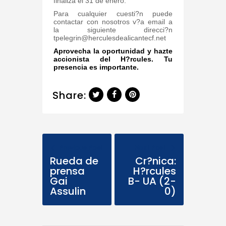
finaliza el 31 de enero.
Para cualquier cuesti?n puede
contactar con nosotros v?a email a
la siguiente direcci?n
tpelegrin@herculesdealicantecf.net
Aprovecha la oportunidad y hazte
accionista del H?rcules. Tu
presencia es importante.
Share:
Previous Post
Next Post
Rueda de
Cr?nica:
prensa
H?rcules
Gai
B- UA (2-
Assulin
0)