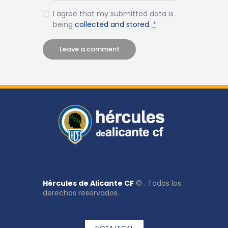
I agree that my submitted data is
being
collected and stored
.
*
Hércules de Alicante CF
© . Todos los
derechos reservados.