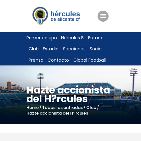
ENTRADAS
Primer equipo
Hércules B
Futura
TIENDA
Club
Estadio
Secciones
Social
HÉRCULESCF100
Prensa
Contacto
Global Football
Hazte accionista
del H?rcules
Home
Todas las entradas
Club
Hazte accionista del H?rcules