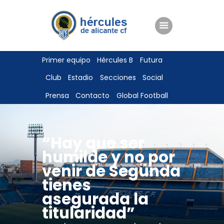
ENTRADAS
Primer equipo
Hércules B
Futura
TIENDA
Club
Estadio
Secciones
Social
HÉRCULESCF100
Prensa
Contacto
Global Football
“Hay que ser
humilde y no por
venir de Segunda
tienes
asegurada la
titularidad”