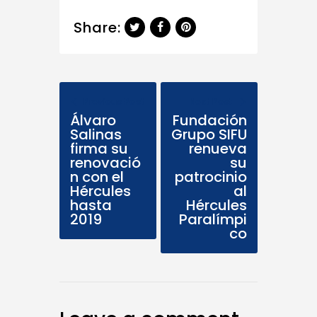
Share:
Previous Post
Next Post
Álvaro
Fundación
Salinas
Grupo SIFU
firma su
renueva
renovació
su
n con el
patrocinio
Hércules
al
hasta
Hércules
2019
Paralímpi
co