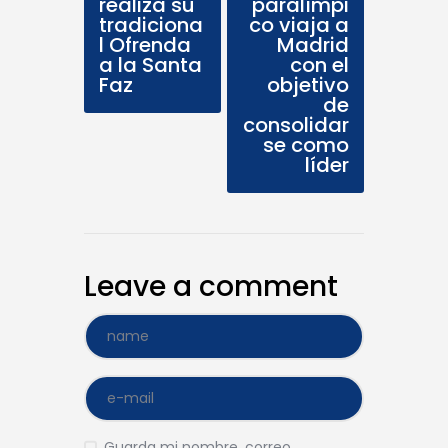
realiza su
paralímpi
tradiciona
co viaja a
l Ofrenda
Madrid
a la Santa
con el
Faz
objetivo
de
consolidar
se como
líder
Leave a comment
Guarda mi nombre, correo