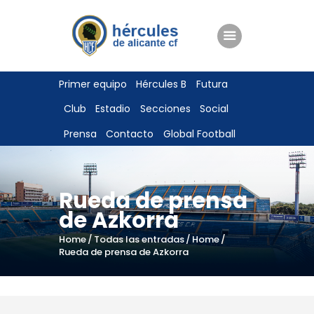
ENTRADAS
Primer equipo
Hércules B
Futura
TIENDA
Club
Estadio
Secciones
Social
HÉRCULESCF100
Prensa
Contacto
Global Football
Rueda de prensa
de Azkorra
Home
Todas las entradas
Home
Rueda de prensa de Azkorra