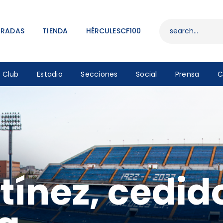
ENTRADAS
TIENDA
TRADAS
TIENDA
HÉRCULESCF100
HÉRCULESCF100
Club
Estadio
Secciones
Social
Prensa
C
tínez, cedid