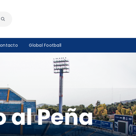
ontacto
Global Football
o al Peña