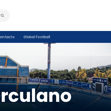
ontacto
Global Football
erculano