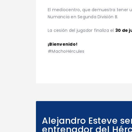
El mediocentro, que demuestra tener un
Numancia en Segunda División B.
La cesión del jugador finaliza el
30 de j
¡Bienvenido!
#MachoHércules
Previous Post
Alejandro Esteve se
entrenador del Hérc