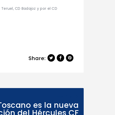
 Teruel, CD Badajoz y por el CD
Share:
Next Post
Toscano es la nueva
ción del Hércules CF