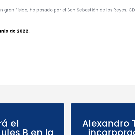
 gran físico, ha pasado por el San Sebastián de los Reyes, CD
unio de 2022.
rá el
Alexandro 
ules B en la
incorpora