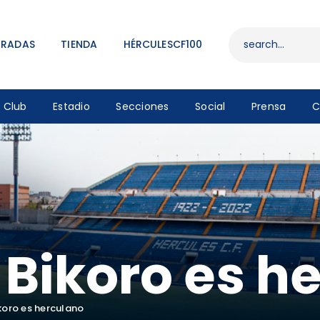
ENTRADAS
TIENDA
TRADAS
TIENDA
HÉRCULESCF100
HÉRCULESCF100
Club
Estadio
Secciones
Social
Prensa
C
 Bikoro es h
koro es herculano