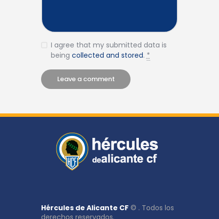
I agree that my submitted data is
being
collected and stored
.
*
Hércules de Alicante CF
© . Todos los
derechos reservados.