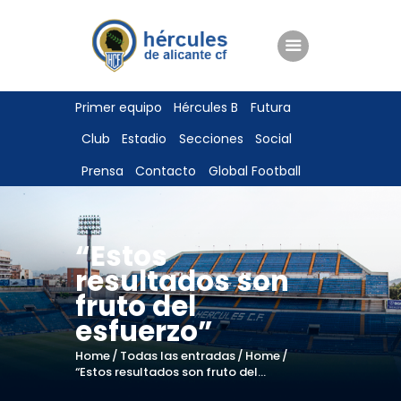
ENTRADAS
Primer equipo
Hércules B
Futura
TIENDA
Club
Estadio
Secciones
Social
HÉRCULESCF100
Prensa
Contacto
Global Football
“Estos
resultados son
fruto del
esfuerzo”
Home
Todas las entradas
Home
“Estos resultados son fruto del...