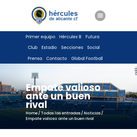
ENTRADAS
Primer equipo
Hércules B
Futura
TIENDA
Club
Estadio
Secciones
Social
HÉRCULESCF100
Prensa
Contacto
Global Football
Empate valioso
ante un buen
rival
Home
Todas las entradas
Noticias
Empate valioso ante un buen rival