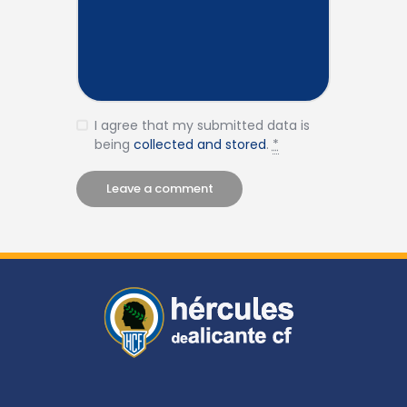
I agree that my submitted data is
being
collected and stored
.
*