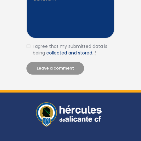
I agree that my submitted data is
being
collected and stored
.
*