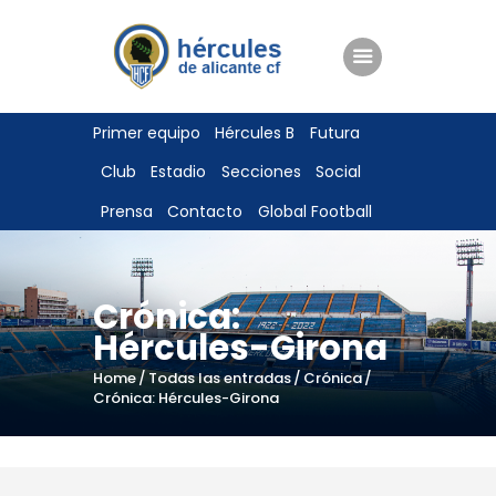
ENTRADAS
Primer equipo
Hércules B
Futura
TIENDA
Club
Estadio
Secciones
Social
HÉRCULESCF100
Prensa
Contacto
Global Football
Crónica:
Hércules-Girona
Home
Todas las entradas
Crónica
Crónica: Hércules-Girona