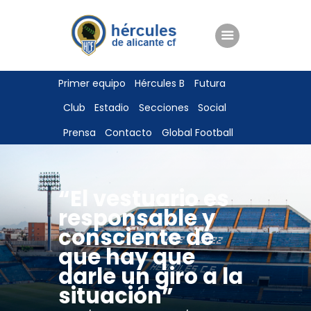
ENTRADAS
Primer equipo
Hércules B
Futura
TIENDA
Club
Estadio
Secciones
Social
HÉRCULESCF100
Prensa
Contacto
Global Football
“El vestuario es
responsable y
consciente de
que hay que
darle un giro a la
situación”