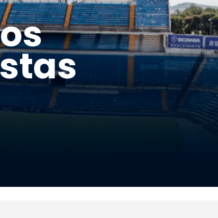
mos
istas