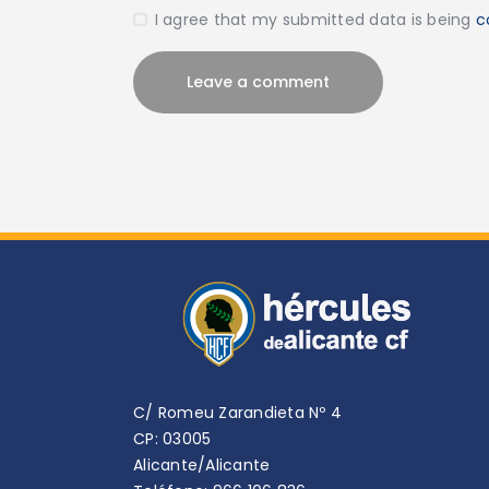
I agree that my submitted data is being
c
C/ Romeu Zarandieta Nº 4
CP: 03005
Alicante/Alicante