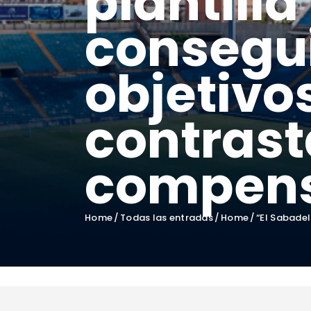
plantill
consegu
objetivos
contras
compen
Home
Todas las entradas
Home
“El Sabadell