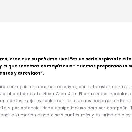
gumà, cree que su próximo rival “es un serio aspirante a 
o y el que tenemos es mayúsculo”. “Hemos preparado la
ientes y atrevidos”.
 para conseguir los máximos objetivos, con futbolistas contra
a al partido en La Nova Creu Alta. El entrenador herculano 
 uno de los mejores rivales con los que nos podemos enfrenta
te y por potencial tiene equipo incluso para ser campeón. T
arranque sumarían cinco o seis puntos más y estarían en play o