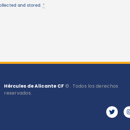
ollected and stored
.
*
Hércules de Alicante CF
© . Todos los derechos
reservados.