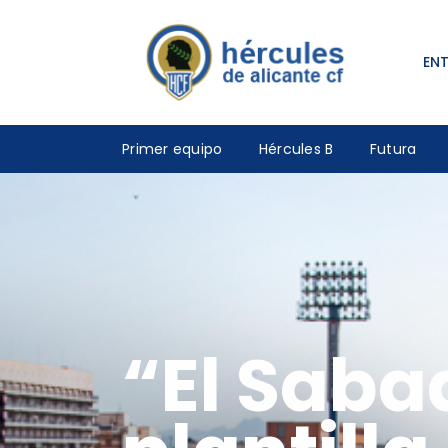
EN
Primer equipo
Hércules B
Futura
“El Saba