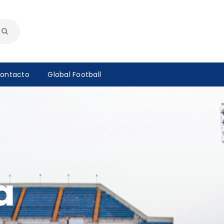
ontacto
Global Football
a