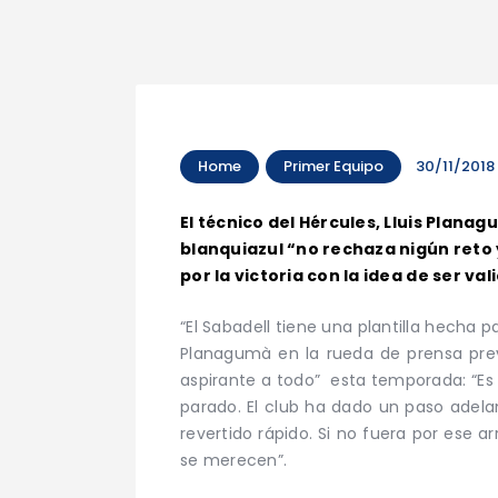
Home
Primer Equipo
30/11/2018
El técnico del Hércules, Lluis Plana
blanquiazul “no rechaza nigún ret
por la victoria con la idea de ser val
“El Sabadell tiene una plantilla hecha
Planagumà en la rueda de prensa previ
aspirante a todo” esta temporada: “Es
parado. El club ha dado un paso adelan
revertido rápido. Si no fuera por ese 
se merecen”.