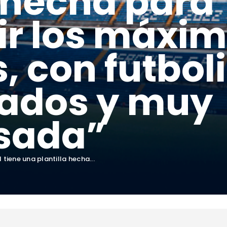
a hecha para
ir los máxi
, con futbol
tados y muy
sada”
 tiene una plantilla hecha...