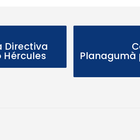
 Directiva
C
o Hércules
Planagumà p