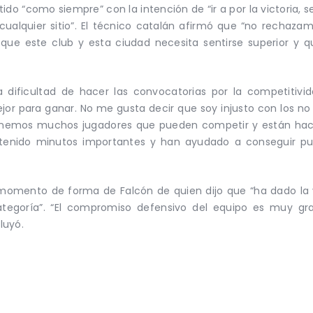
do “como siempre” con la intención de “ir a por la victoria, s
alquier sitio”. El técnico catalán afirmó que “no rechaza
ue este club y esta ciudad necesita sentirse superior y 
a dificultad de hacer las convocatorias por la competitivida
ejor para ganar. No me gusta decir que soy injusto con los 
 Tenemos muchos jugadores que pueden competir y están hac
 tenido minutos importantes y han ayudado a conseguir pu
mento de forma de Falcón de quien dijo que “ha dado la v
categoría”. “El compromiso defensivo del equipo es muy 
luyó.