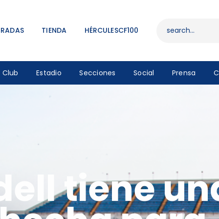
ENTRADAS
TIENDA
TRADAS
TIENDA
HÉRCULESCF100
HÉRCULESCF100
Club
Estadio
Secciones
Social
Prensa
C
dell tiene un