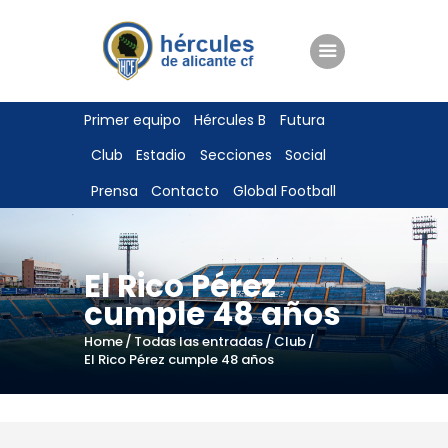
ENTRADAS
Primer equipo
Hércules B
Futura
TIENDA
Club
Estadio
Secciones
Social
HÉRCULESCF100
Prensa
Contacto
Global Football
El Rico Pérez
cumple 48 años
Home
Todas las entradas
Club
El Rico Pérez cumple 48 años