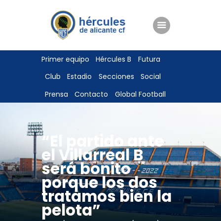
ENTRADAS
Primer equipo
Hércules B
Futura
TIENDA
Club
Estadio
Secciones
Social
HÉRCULESCF100
Prensa
Contacto
Global Football
“El partido ante
el Villarreal B
será bonito
porque los dos
tratamos bien la
pelota”