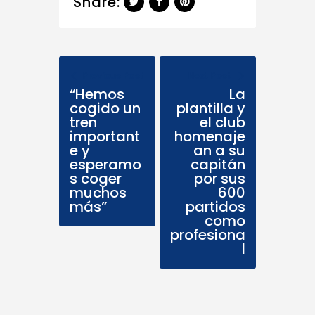
Share:
Previous Post
Next Post
“Hemos
La
cogido un
plantilla y
tren
el club
important
homenaje
e y
an a su
esperamo
capitán
s coger
por sus
muchos
600
más”
partidos
como
profesiona
l