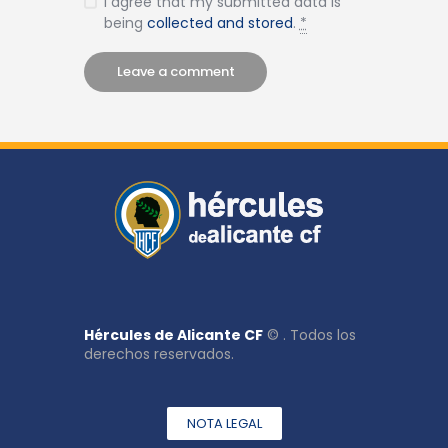
I agree that my submitted data is
being
collected and stored
.
*
Hércules de Alicante CF
© . Todos los
derechos reservados.
NOTA LEGAL