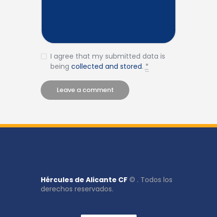
I agree that my submitted data is
being
collected and stored
.
*
Hércules de Alicante CF
© . Todos los
derechos reservados.