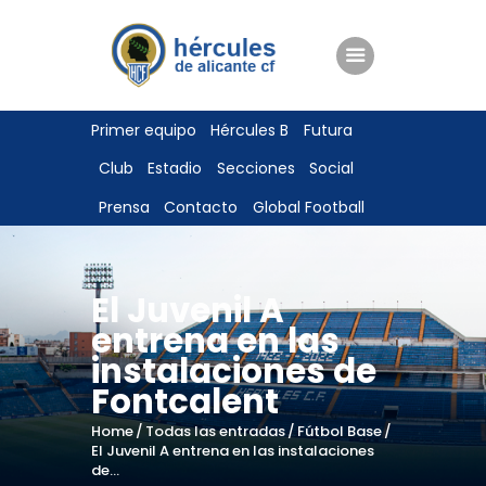
ENTRADAS
Primer equipo
Hércules B
Futura
TIENDA
Club
Estadio
Secciones
Social
HÉRCULESCF100
Prensa
Contacto
Global Football
El Juvenil A
entrena en las
instalaciones de
Fontcalent
Home
Todas las entradas
Fútbol Base
El Juvenil A entrena en las instalaciones
de...