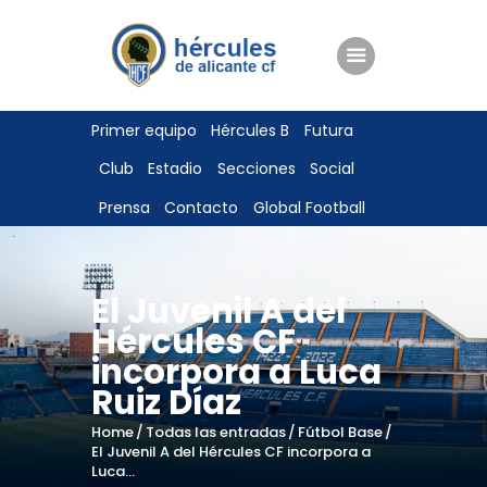
ENTRADAS
Primer equipo
Hércules B
Futura
TIENDA
Club
Estadio
Secciones
Social
HÉRCULESCF100
Prensa
Contacto
Global Football
El Juvenil A del
Hércules CF
incorpora a Luca
Ruiz Díaz
Home
Todas las entradas
Fútbol Base
El Juvenil A del Hércules CF incorpora a
Luca...