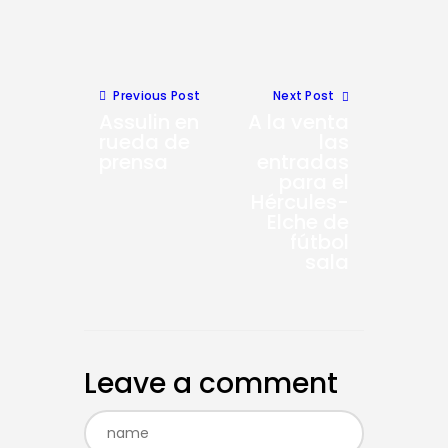
Previous Post
Next Post
Assulin en
A la venta
rueda de
las
prensa
entradas
para el
Hércules-
Elche de
fútbol
sala
Leave a comment