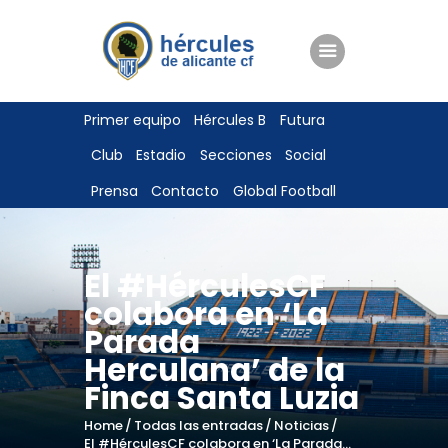
ENTRADAS
Primer equipo
Hércules B
Futura
TIENDA
Club
Estadio
Secciones
Social
HÉRCULESCF100
Prensa
Contacto
Global Football
El #HérculesCF
colabora en ‘La
Parada
Herculana’ de la
Finca Santa Luzia
Home
Todas las entradas
Noticias
El #HérculesCF colabora en ‘La Parada...