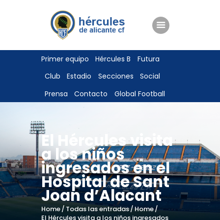
ENTRADAS
Primer equipo
Hércules B
Futura
TIENDA
Club
Estadio
Secciones
Social
HÉRCULESCF100
Prensa
Contacto
Global Football
El Hércules visita
a los niños
ingresados en el
Hospital de Sant
Joan d’Alacant
Home
Todas las entradas
Home
El Hércules visita a los niños ingresados