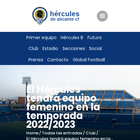
ENTRADAS
Primer equipo
Hércules B
Futura
TIENDA
Club
Estadio
Secciones
Social
HÉRCULESCF100
Prensa
Contacto
Global Football
El Hércules
tendrá equipo
femenino en la
temporada
2022/2023
Home
Todas las entradas
Club
El Hércules tendrá equipo femenino en la...