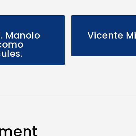
. Manolo
Vicente M
 como
ules.
mment