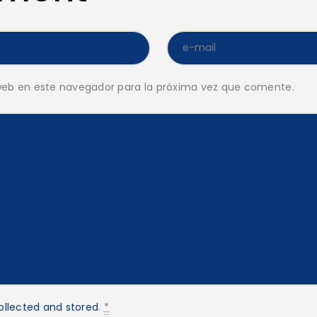
web en este navegador para la próxima vez que comente.
ollected and stored
.
*