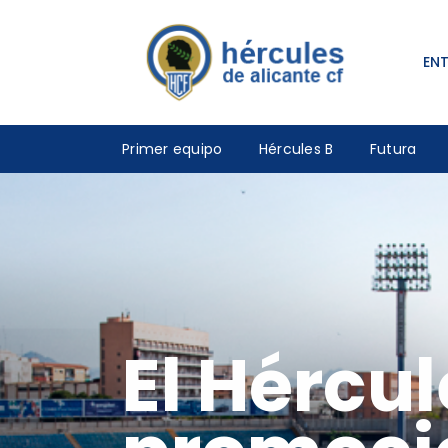
EN
Primer equipo
Hércules B
Futura
El Hércu