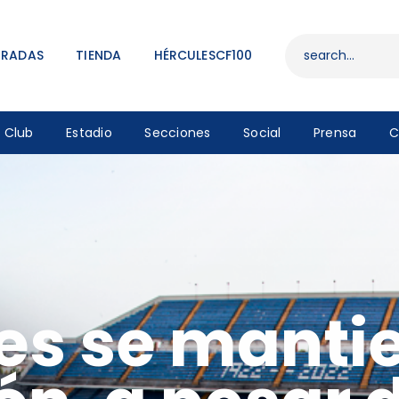
ENTRADAS
TIENDA
TRADAS
TIENDA
HÉRCULESCF100
HÉRCULESCF100
Club
Estadio
Secciones
Social
Prensa
C
les se manti