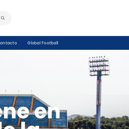
ontacto
Global Football
ene en