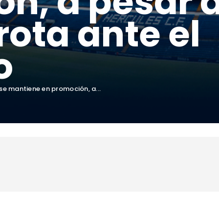
n, a pesar d
rota ante el
o
 se mantiene en promoción, a...