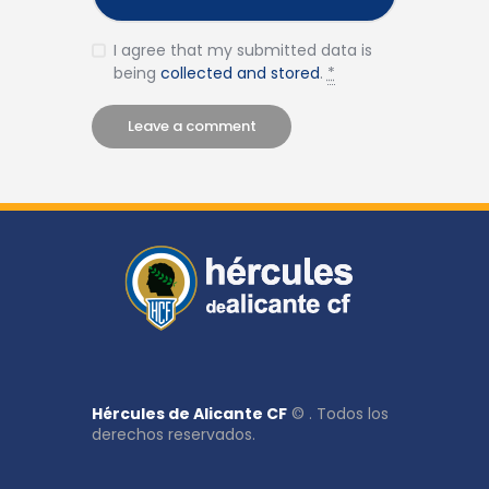
I agree that my submitted data is
being
collected and stored
.
*
Hércules de Alicante CF
© . Todos los
derechos reservados.