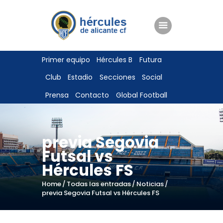
ENTRADAS
Primer equipo
Hércules B
Futura
TIENDA
Club
Estadio
Secciones
Social
HÉRCULESCF100
Prensa
Contacto
Global Football
previa Segovia
Futsal vs
Hércules FS
Home
Todas las entradas
Noticias
previa Segovia Futsal vs Hércules FS