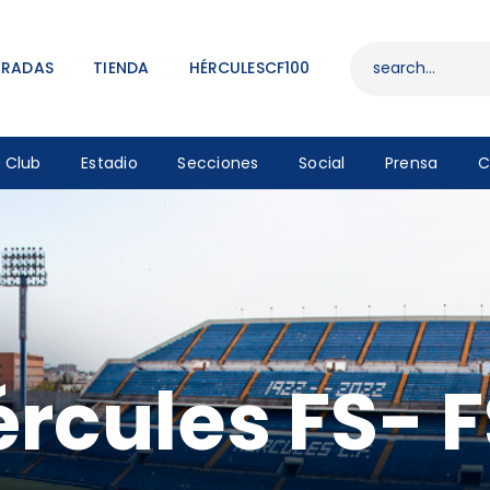
ENTRADAS
TIENDA
TRADAS
TIENDA
HÉRCULESCF100
HÉRCULESCF100
Club
Estadio
Secciones
Social
Prensa
C
ércules FS- 