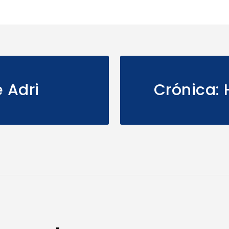
 Adri
Crónica: