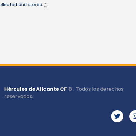
ollected and stored
.
*
Hércules de Alicante CF
© . Todos los derechos
reservados.