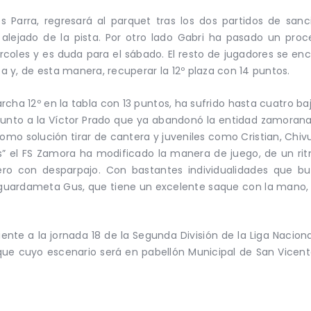
los Parra, regresará al parquet tras los dos partidos de san
 alejado de la pista. Por otro lado Gabri ha pasado un pro
rcoles y es duda para el sábado. El resto de jugadores se e
ta y, de esta manera, recuperar la 12º plaza con 14 puntos.
rcha 12º en la tabla con 13 puntos, ha sufrido hasta cuatro baj
 junto a la Víctor Prado que ya abandonó la entidad zamorana
omo solución tirar de cantera y juveniles como Cristian, Chiv
s” el FS Zamora ha modificado la manera de juego, de un ri
pero con desparpajo. Con bastantes individualidades que b
uardameta Gus, que tiene un excelente saque con la mano, al 
nte a la jornada 18 de la Segunda División de la Liga Naciona
ue cuyo escenario será en pabellón Municipal de San Vicent