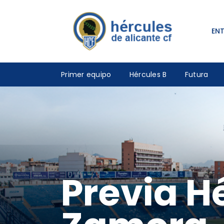
EN
Primer equipo
Hércules B
Futura
Previa H