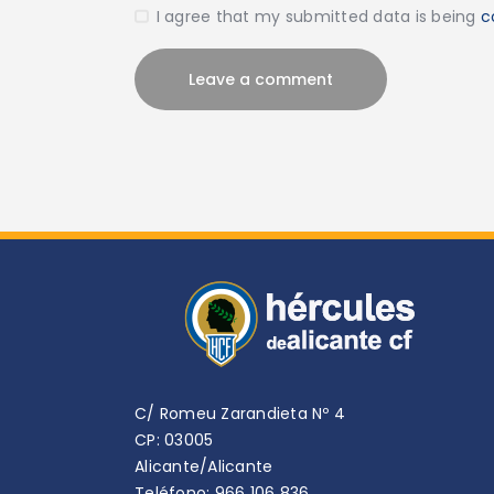
I agree that my submitted data is being
c
C/ Romeu Zarandieta Nº 4
CP: 03005
Alicante/Alicante
Teléfono: 966 106 836