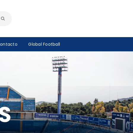
ontacto
Global Football
FS