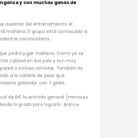
venganza y con muchas ganas de
a se ausentó del entrenamiento el
Jordi mañana. El grupo está convocado a
sabrá la convocatoria.
ce que podrá jugar mañana. Como ya se
mucha calidad en sus pies y son muy
 pared o incluso rematar. También es
bido a la calidad de pase que
 máximo goleador con 7 goles.
itual de 6€ la entrada general (menores
desde la grada para lograrlo. Arance