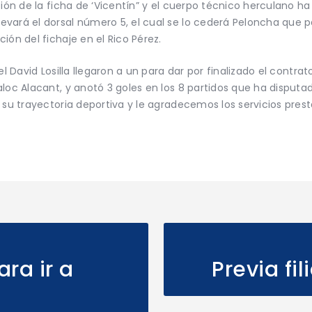
ción de la ficha de ‘Vicentín” y el cuerpo técnico herculano h
vará el dorsal número 5, el cual se lo cederá Peloncha que pa
ión del fichaje en el Rico Pérez.
el David Losilla llegaron a un para dar por finalizado el contr
aloc Alacant, y anotó 3 goles en los 8 partidos que ha disput
 su trayectoria deportiva y le agradecemos los servicios pres
ra ir a
Previa fil