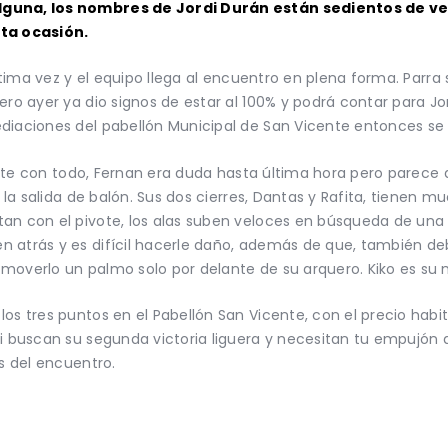
alguna, los nombres de Jordi Durán están sedientos de 
sta ocasión.
 última vez y el equipo llega al encuentro en plena forma. Parr
pero ayer ya dio signos de estar al 100% y podrá contar para 
diaciones del pabellón Municipal de San Vicente entonces se 
licante con todo, Fernan era duda hasta última hora pero pare
n la salida de balón. Sus dos cierres, Dantas y Rafita, tienen 
tan con el pivote, los alas suben veloces en búsqueda de una
 atrás y es difícil hacerle daño, además de que, también de
moverlo un palmo solo por delante de su arquero. Kiko es su
los tres puntos en el Pabellón San Vicente, con el precio hab
di buscan su segunda victoria liguera y necesitan tu empujón 
os del encuentro.