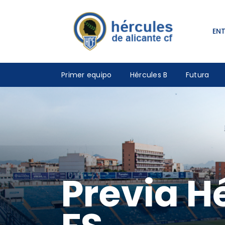
EN
Primer equipo
Hércules B
Futura
Previa H