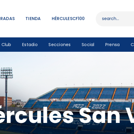
ENTRADAS
TIENDA
TRADAS
TIENDA
HÉRCULESCF100
HÉRCULESCF100
Club
Estadio
Secciones
Social
Prensa
C
ércules San 