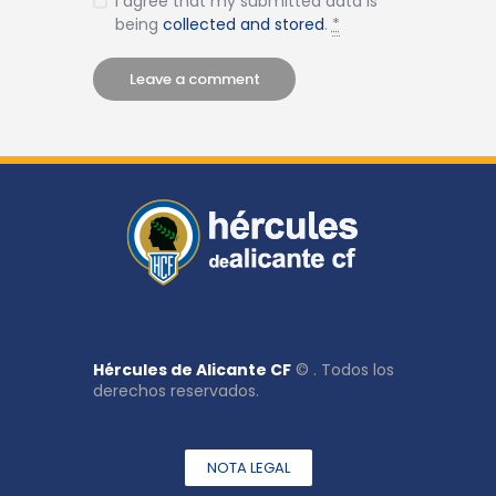
I agree that my submitted data is
being
collected and stored
.
*
Hércules de Alicante CF
© . Todos los
derechos reservados.
NOTA LEGAL