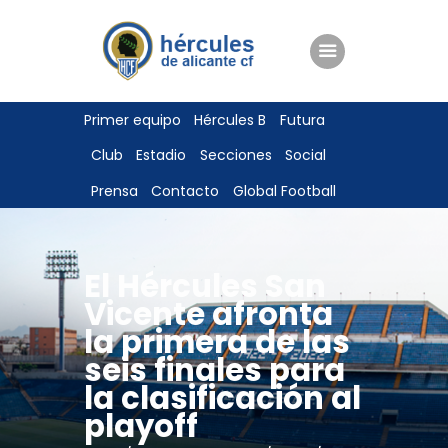
ENTRADAS
Primer equipo
Hércules B
Futura
TIENDA
Club
Estadio
Secciones
Social
HÉRCULESCF100
Prensa
Contacto
Global Football
El Hércules San
Vicente afronta
la primera de las
seis finales para
la clasificación al
playoff