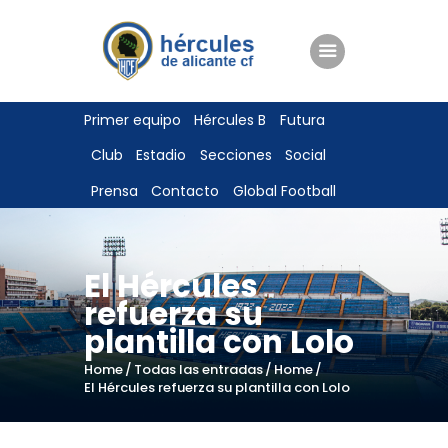
ENTRADAS
Primer equipo
Hércules B
Futura
TIENDA
Club
Estadio
Secciones
Social
HÉRCULESCF100
Prensa
Contacto
Global Football
El Hércules
refuerza su
plantilla con Lolo
Home
Todas las entradas
Home
El Hércules refuerza su plantilla con Lolo