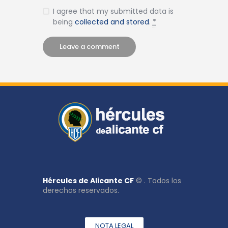
I agree that my submitted data is
being
collected and stored
.
*
Hércules de Alicante CF
© . Todos los
derechos reservados.
NOTA LEGAL