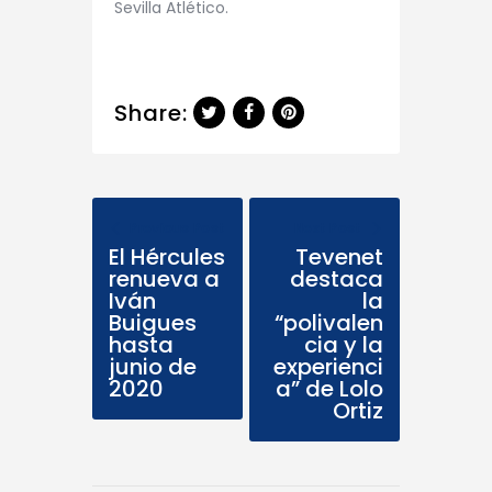
Sevilla Atlético.
Share:
Previous Post
Next Post
El Hércules
Tevenet
renueva a
destaca
Iván
la
Buigues
“polivalen
hasta
cia y la
junio de
experienci
2020
a” de Lolo
Ortiz