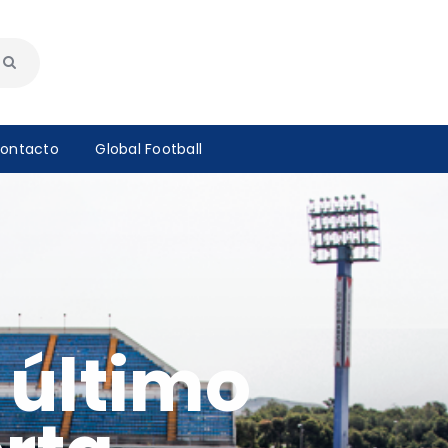
ontacto
Global Football
u último