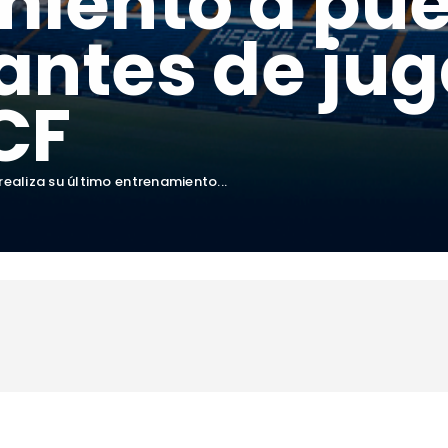
iento a pue
antes de jug
CF
 realiza su último entrenamiento...