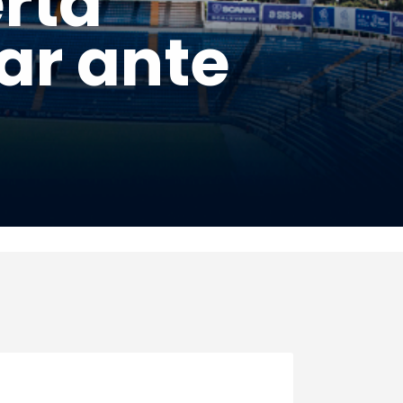
rta
ar ante