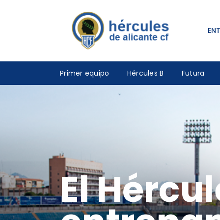
EN
Primer equipo
Hércules B
Futura
El Hércul