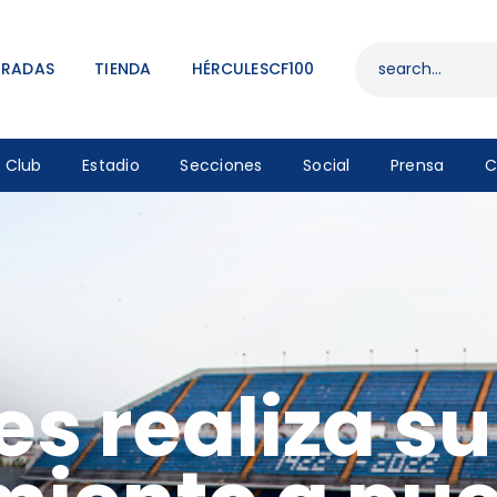
ENTRADAS
TIENDA
TRADAS
TIENDA
HÉRCULESCF100
HÉRCULESCF100
Club
Estadio
Secciones
Social
Prensa
C
es realiza s