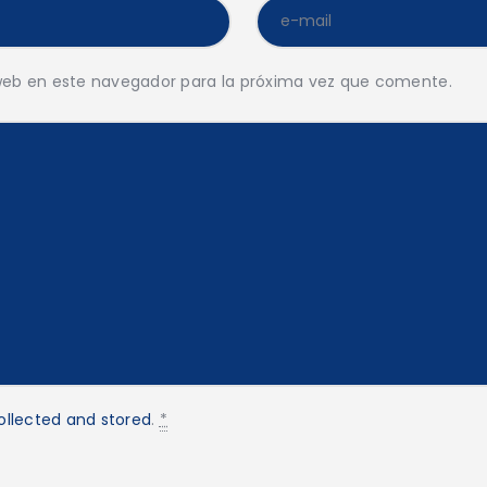
web en este navegador para la próxima vez que comente.
ollected and stored
.
*