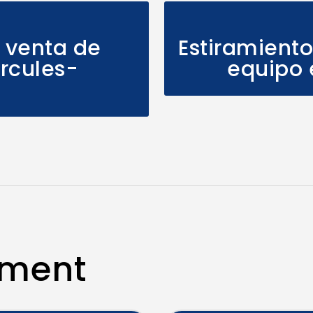
e venta de
Estiramiento
rcules-
equipo e
mment