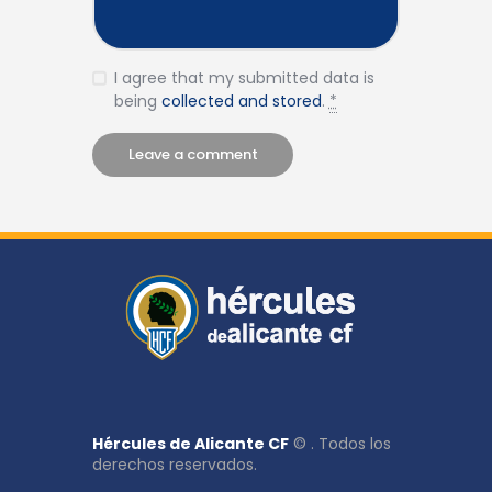
I agree that my submitted data is
being
collected and stored
.
*
Hércules de Alicante CF
© . Todos los
derechos reservados.