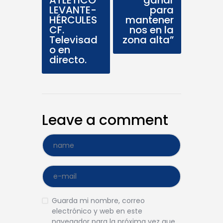
ATLÉTICO
ganar
LEVANTE-
para
HÉRCULES
mantener
CF.
nos en la
Televisad
zona alta”
o en
directo.
Leave a comment
Guarda mi nombre, correo
electrónico y web en este
navegador para la próxima vez que