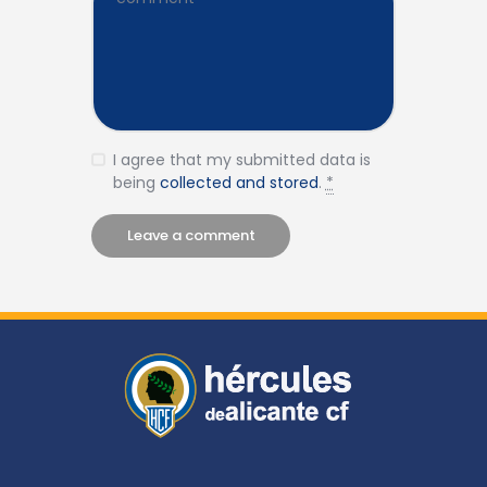
I agree that my submitted data is
being
collected and stored
.
*