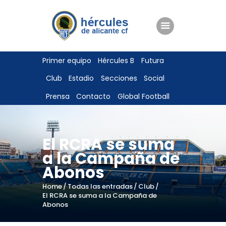
ENTRADAS
Primer equipo
Hércules B
Futura
TIENDA
Club
Estadio
Secciones
Social
HÉRCULESCF100
Prensa
Contacto
Global Football
El RCRA se suma
a la Campaña de
Abonos
Home
Todas las entradas
Club
El RCRA se suma a la Campaña de
Abonos