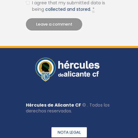
I agree that my submitted data is
being
collected and stored
.
*
Hércules de Alicante CF
© . Todos los
derechos reservados.
NOTA LEGAL