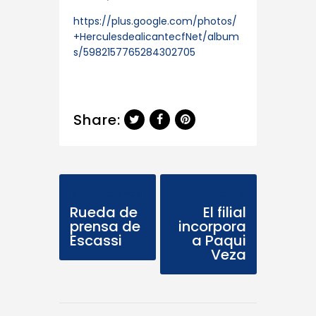
https://plus.google.com/photos/
+HerculesdealicantecfNet/album
s/5982157765284302705
Share:
Previous Post
Next Post
Rueda de
El filial
prensa de
incorpora
Escassi
a Paqui
Veza