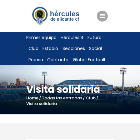
ENTRADAS
Primer equipo
Hércules B
Futura
TIENDA
Club
Estadio
Secciones
Social
HÉRCULESCF100
Prensa
Contacto
Global Football
Visita solidaria
Home
Todas las entradas
Club
Visita solidaria