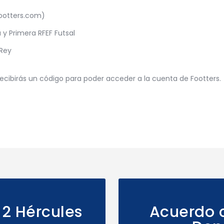
footters.com)
a y Primera RFEF Futsal
 Rey
recibirás un código para poder acceder a la cuenta de Footters.
-2 Hércules
Acuerdo c