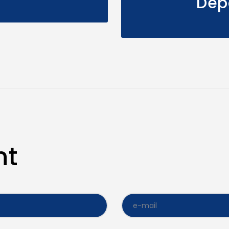
Dep
nt