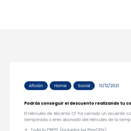
de Tempora
Home
Todas las entradas
Afición
El Hércules CF llega a un acuer
Afición
Home
Social
13/12/2021
Podrás conseguir el descuento realizando tu
El Hércules de Alicante CF ha cerrado un acuerdo co
temporada o eres abonado del Hércules de la tempo
Toda la 1ªRFEF (incluidos los PlayOffs)