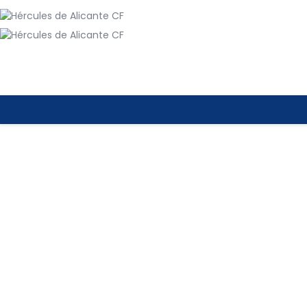
El Hércules 
con Footters