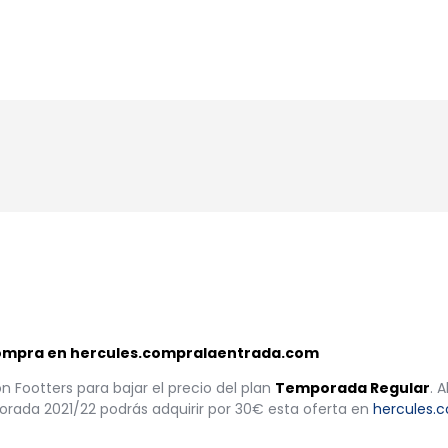
da Regular 
do con...
 compra en hercules.compralaentrada.com
n Footters para bajar el precio del plan
Temporada Regular
. 
rada 2021/22 podrás adquirir por 30€ esta oferta en
hercules.