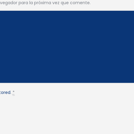
avegador para la próxima vez que comente.
tored
.
*