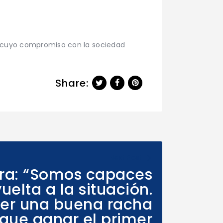
F, cuyo compromiso con la sociedad
Share:
Next Post
ra: “Somos capaces
vuelta a la situación.
ner una buena racha
que ganar el primer