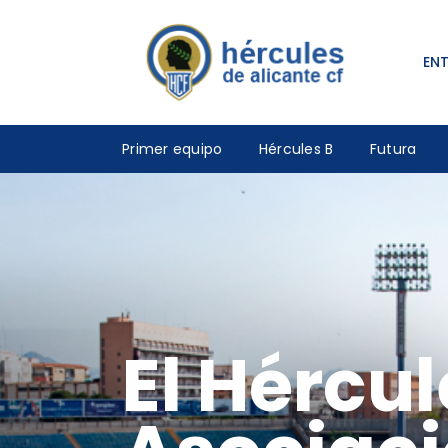
EN
Primer equipo
Hércules B
Futura
El Hércul