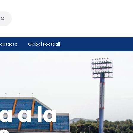
ontacto
Global Football
a a la