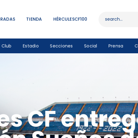
ENTRADAS
TIENDA
TRADAS
TIENDA
HÉRCULESCF100
HÉRCULESCF100
Club
Estadio
Secciones
Social
Prensa
C
es CF entreg