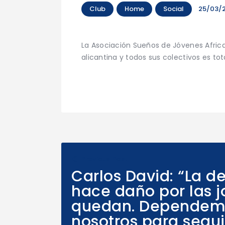
Club
Home
Social
25/03/
La Asociación Sueños de Jóvenes Africa
alicantina y todos sus colectivos es tota
Previous Post
Carlos David: “La d
hace daño por las 
quedan. Dependem
nosotros para segui