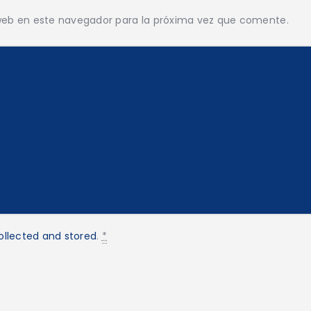
web en este navegador para la próxima vez que comente.
ollected and stored
.
*