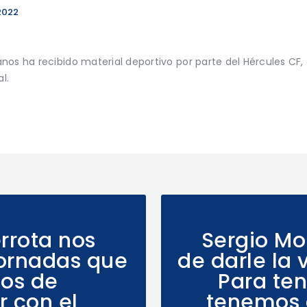
2022
nos ha recibido material deportivo por parte del Hércules C
l.
errota nos
Sergio Mo
jornadas que
de darle la 
os de
Para te
r con el
tenemos 