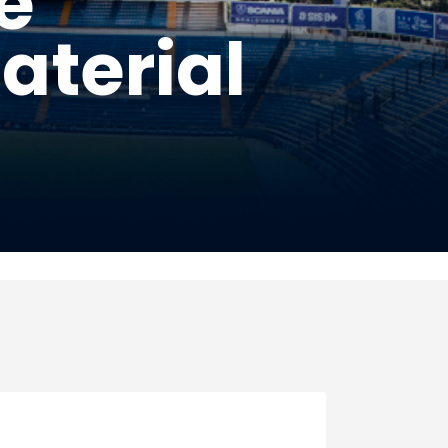
e
aterial