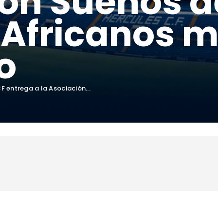
ón Sueños d
Africanos m
o
CF entrega a la Asociación...