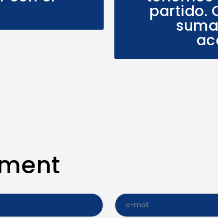
partido.
suma
ac
mment