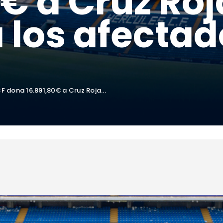
0€ a Cruz Ro
 los afectad
CF dona 16.891,80€ a Cruz Roja...